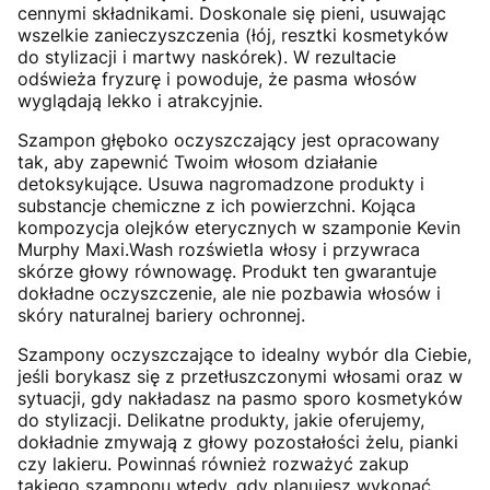
cennymi składnikami. Doskonale się pieni, usuwając
wszelkie zanieczyszczenia (łój, resztki kosmetyków
do stylizacji i martwy naskórek). W rezultacie
odświeża fryzurę i powoduje, że pasma włosów
wyglądają lekko i atrakcyjnie.
Szampon głęboko oczyszczający jest opracowany
tak, aby zapewnić Twoim włosom działanie
detoksykujące. Usuwa nagromadzone produkty i
substancje chemiczne z ich powierzchni. Kojąca
kompozycja olejków eterycznych w szamponie Kevin
Murphy Maxi.Wash rozświetla włosy i przywraca
skórze głowy równowagę. Produkt ten gwarantuje
dokładne oczyszczenie, ale nie pozbawia włosów i
skóry naturalnej bariery ochronnej.
Szampony oczyszczające to idealny wybór dla Ciebie,
jeśli borykasz się z przetłuszczonymi włosami oraz w
sytuacji, gdy nakładasz na pasmo sporo kosmetyków
do stylizacji. Delikatne produkty, jakie oferujemy,
dokładnie zmywają z głowy pozostałości żelu, pianki
czy lakieru. Powinnaś również rozważyć zakup
takiego szamponu wtedy, gdy planujesz wykonać