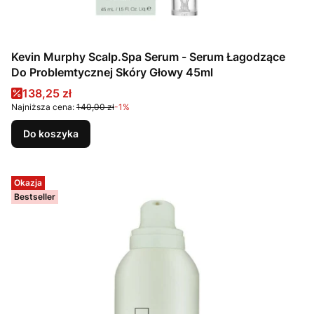
Kevin Murphy Scalp.Spa Serum - Serum Łagodzące
Do Problemtycznej Skóry Głowy 45ml
Cena promocyjna
138,25 zł
Najniższa cena:
140,00 zł
-1%
Do koszyka
Okazja
Bestseller