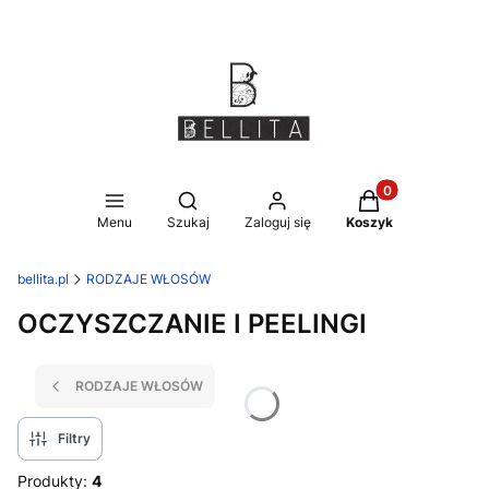
Produkty w koszy
Otwórz wyszukiwarkę
Menu
Szukaj
Zaloguj się
Koszyk
bellita.pl
RODZAJE WŁOSÓW
OCZYSZCZANIE I PEELINGI
RODZAJE WŁOSÓW
Filtry
Produkty:
4