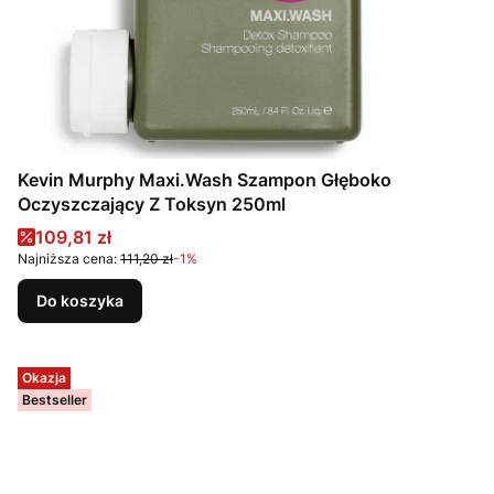
Kevin Murphy Maxi.Wash Szampon Głęboko
Oczyszczający Z Toksyn 250ml
Cena promocyjna
109,81 zł
Najniższa cena:
111,20 zł
-1%
Do koszyka
Okazja
Bestseller