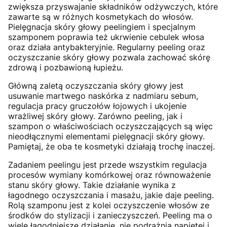
zwiększa przyswajanie składników odżywczych, które
zawarte są w różnych kosmetykach do włosów.
Pielęgnacja skóry głowy peelingiem i specjalnym
szamponem poprawia też ukrwienie cebulek włosa
oraz działa antybakteryjnie. Regularny peeling oraz
oczyszczanie skóry głowy pozwala zachować skórę
zdrową i pozbawioną łupieżu.
Główną zaletą oczyszczania skóry głowy jest
usuwanie martwego naskórka z nadmiaru sebum,
regulacja pracy gruczołów łojowych i ukojenie
wrażliwej skóry głowy. Zarówno peeling, jak i
szampon o właściwościach oczyszczających są więc
nieodłącznymi elementami pielęgnacji skóry głowy.
Pamiętaj, że oba te kosmetyki działają trochę inaczej.
Zadaniem peelingu jest przede wszystkim regulacja
procesów wymiany komórkowej oraz równoważenie
stanu skóry głowy. Takie działanie wynika z
łagodnego oczyszczania i masażu, jakie daje peeling.
Rolą szamponu jest z kolei oczyszczenie włosów ze
środków do stylizacji i zanieczyszczeń. Peeling ma o
wiele łagodniejsze działanie, nie podrażnia napiętej i