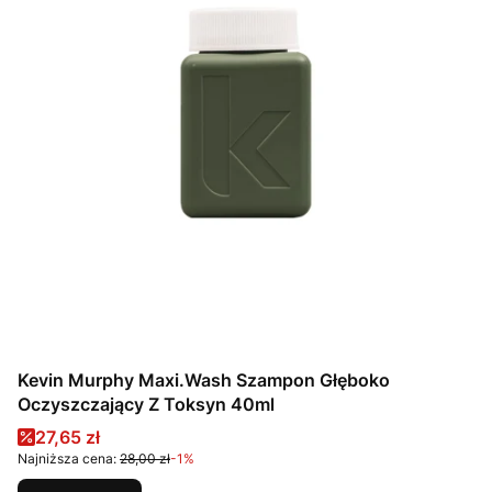
Kevin Murphy Maxi.Wash Szampon Głęboko
Oczyszczający Z Toksyn 40ml
Cena promocyjna
27,65 zł
Najniższa cena:
28,00 zł
-1%