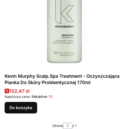
Kevin Murphy Scalp.Spa Treatment - Oczyszczająca
Pianka Do Skóry Problemtycznej 170ml
Cena promocyjna
152,47 zł
Najniższa cena:
154,40 zł
-1%
Do koszyka
Strona
z 1