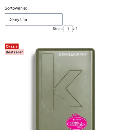
Lista produktów
Sortowanie:
Domyślne
Strona
z 1
Okazja
Bestseller