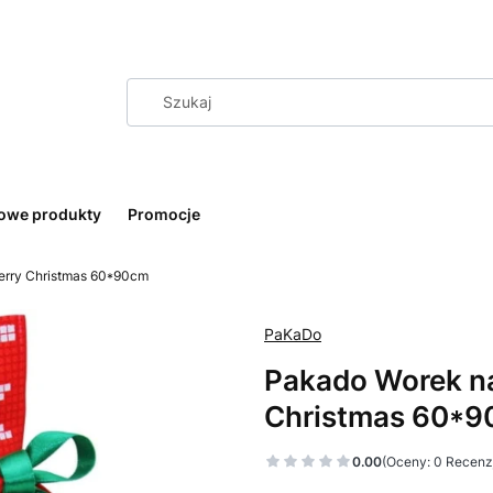
owe produkty
Promocje
erry Christmas 60*90cm
PaKaDo
Pakado Worek n
Christmas 60*
0.00
(Oceny: 0 Recenzj