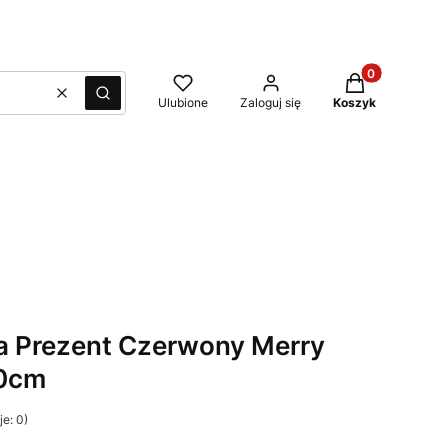
Produkty w kos
Wyczyść
Szukaj
Ulubione
Zaloguj się
Koszyk
a Prezent Czerwony Merry
90cm
e: 0)